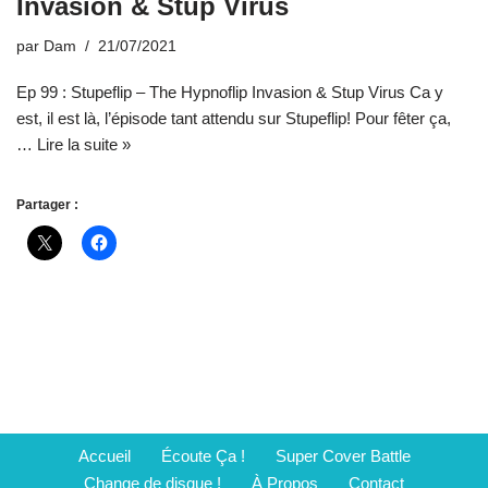
Invasion & Stup Virus
par
Dam
21/07/2021
Ep 99 : Stupeflip – The Hypnoflip Invasion & Stup Virus Ca y
est, il est là, l’épisode tant attendu sur Stupeflip! Pour fêter ça,
…
Lire la suite »
Partager :
Accueil
Écoute Ça !
Super Cover Battle
Change de disque !
À Propos
Contact