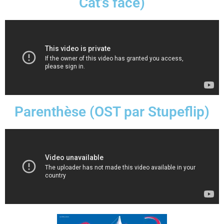
Cat's face)
Parenthèse (OST par Stupeflip)