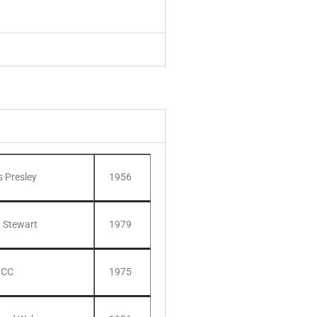
s Presley
1956
 Stewart
1979
 CC
1975