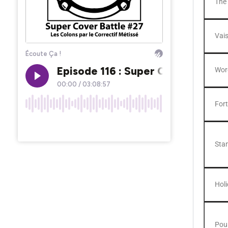
The
Vais
Wor
For
Sta
Hol
Pou