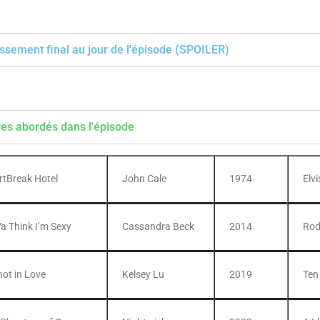
ssement final au jour de l'épisode (SPOILER)
res abordés dans l'épisode
rtBreak Hotel
John Cale
1974
Elvi
a Think I’m Sexy
Cassandra Beck
2014
Rod
not in Love
Kelsey Lu
2019
Ten