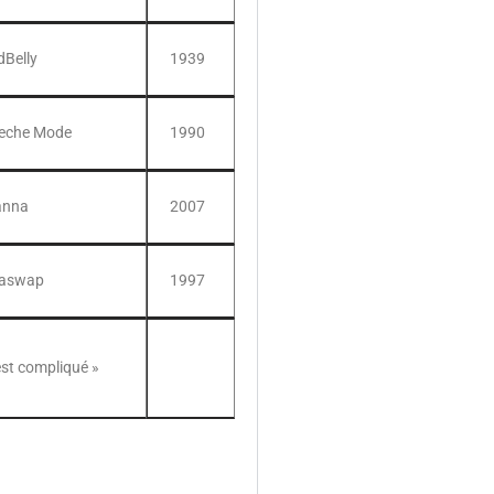
dBelly
1939
eche Mode
1990
anna
2007
aswap
1997
est compliqué »