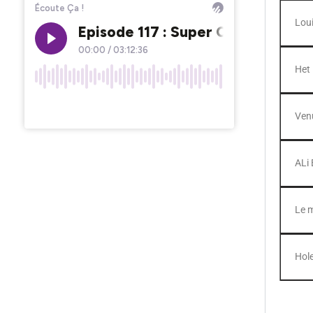
Loui
Het
Ven
ALi
Le 
Hole