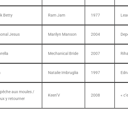
k Betty
Ram Jam
1977
Lea
sonal Jesus
Marilyn Manson
2004
Dep
rella
Mechanical Bride
2007
Rih
n
Natalie Imbruglia
1997
Edn
 pêche aux moules /
Keen’V
2008
« c’
eux y retourner