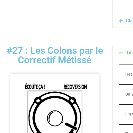
Cla
#27 : Les Colons par le
Tit
Correctif Métissé
Hea
Da Y
I’m 