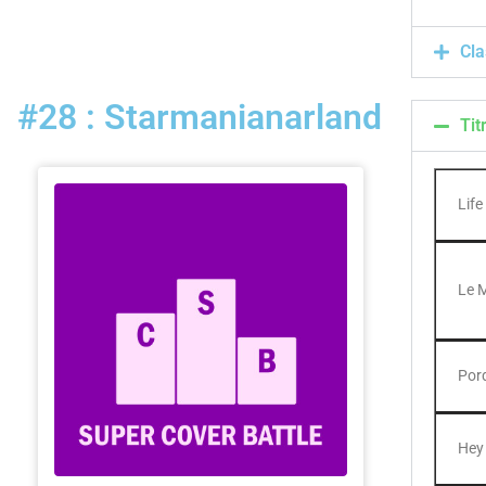
Cla
#28 : Starmanianarland
Tit
Lif
Le 
Por
Hey