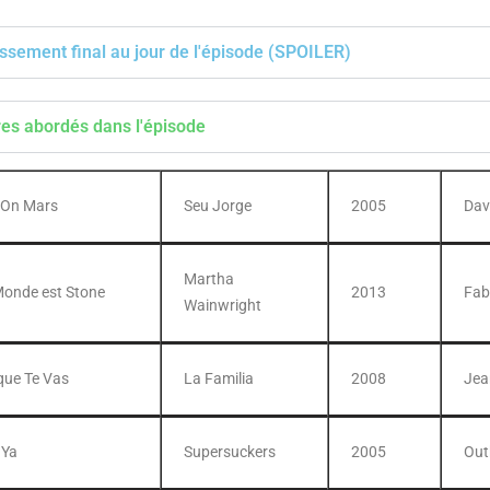
ssement final au jour de l'épisode (SPOILER)
res abordés dans l'épisode
e On Mars
Seu Jorge
2005
Dav
Martha
Monde est Stone
2013
Fab
Wainwright
que Te Vas
La Familia
2008
Jea
 Ya
Supersuckers
2005
Out