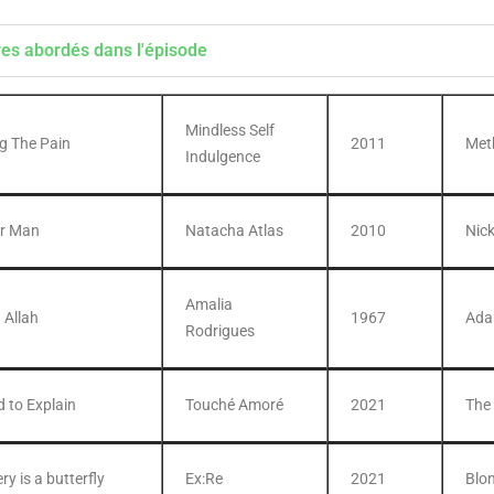
res abordés dans l'épisode
Mindless Self
g The Pain
2011
Met
Indulgence
er Man
Natacha Atlas
2010
Nic
Amalia
 Allah
1967
Ad
Rodrigues
 to Explain
Touché Amoré
2021
The
ry is a butterfly
Ex:Re
2021
Blo