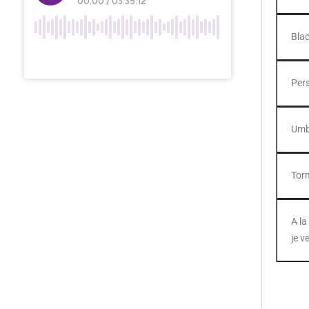
Blac
Per
Umb
Tor
A la
je v