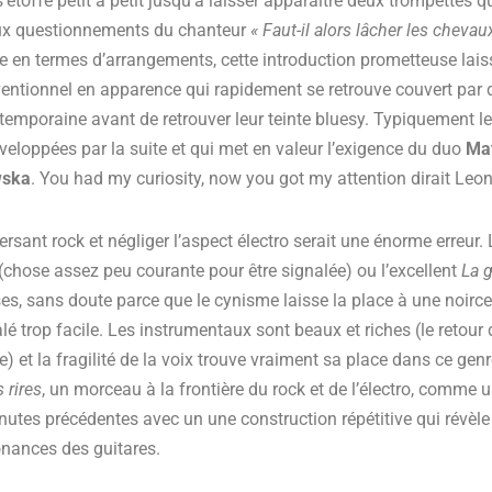
’étoffe petit à petit jusqu’à laisser apparaître deux trompettes q
ux questionnements du chanteur
« Faut-il alors lâcher les chevau
ise en termes d’arrangements, cette introduction prometteuse lais
nventionnel en apparence qui rapidement se retrouve couvert par 
temporaine avant de retrouver leur teinte bluesy. Typiquement l
veloppées par la suite et qui met en valeur l’exigence du duo
Mat
wska
. You had my curiosity, now you got my attention dirait Leo
ersant rock et négliger l’aspect électro serait une énorme erreur. 
(chose assez peu courante pour être signalée) ou l’excellent
La g
ses, sans doute parce que le cynisme laisse la place à une noirce
é trop facile. Les instrumentaux sont beaux et riches (le retour 
e) et la fragilité de la voix trouve vraiment sa place dans ce ge
 rires
, un morceau à la frontière du rock et de l’électro, comme
nutes précédentes avec un une construction répétitive qui révèl
onances des guitares.