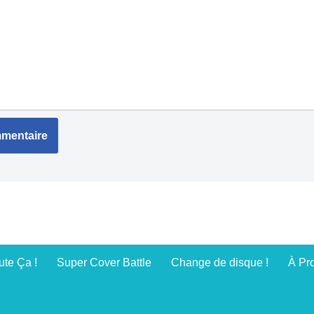
te Ça !
Super Cover Battle
Change de disque !
À Pr