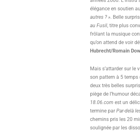
années 2000. L’instru s
élégance en soutien a
autres ? »
. Belle surpr
au Fusil
, titre plus co
frôlant la musique con
qu’on attend de voir dé
Hubrecht/Romain Do
Mais s’attarder sur le v
son pattern à 5 temps 
deux très belles surpri
piège de l’humour décal
18.06.com
est un délic
termine par
Par-delà les
chemins pris les 20 mi
soulignée par les diss