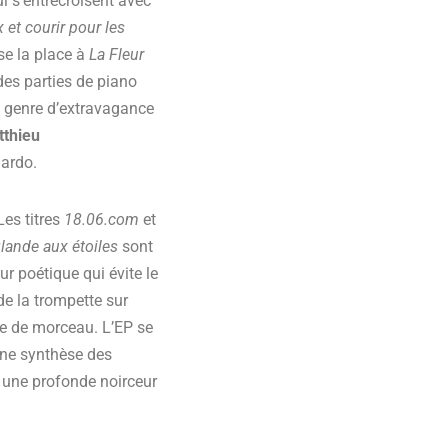
ui s’entrecroisent avec
x et courir pour les
se la place à
La Fleur
des parties de piano
e genre d’extravagance
thieu
nardo.
Les titres
18.06.com
et
lande aux étoiles
sont
ur poétique qui évite le
de la trompette sur
nre de morceau. L’EP se
 une synthèse des
e une profonde noirceur