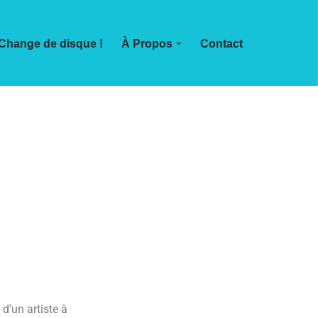
Change de disque !
À Propos
Contact
d’un artiste à