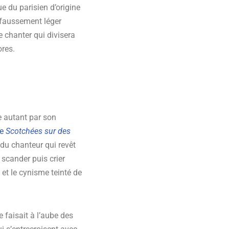
ue du parisien d’origine
 faussement léger
e chanter qui divisera
ores.
e autant par son
le
Scotchées sur des
e du chanteur qui revêt
 scander puis crier
 et le cynisme teinté de
se faisait à l’aube des