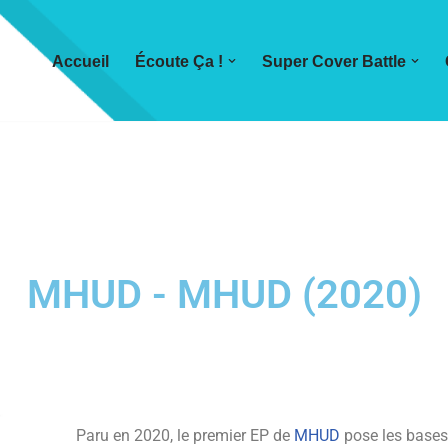
Accueil
Écoute Ça !
Super Cover Battle
MHUD - MHUD (2020)
Paru en 2020, le premier EP de
MHUD
pose les bases 